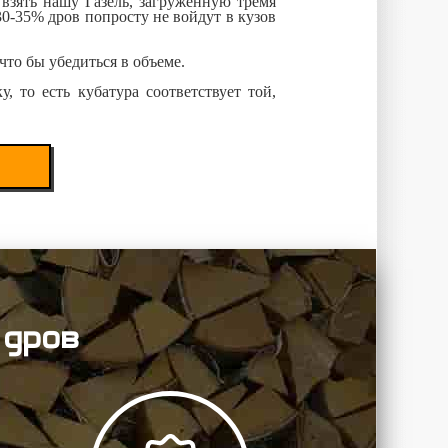
взять нашу Газель, загруженную тремя
30-35% дров попросту не войдут в кузов
что бы убедиться в объеме.
 то есть кубатура соответствует той,
 дров