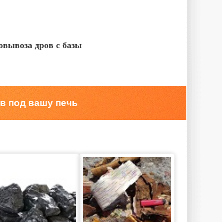
овывоза дров с базы
в под вашу печь