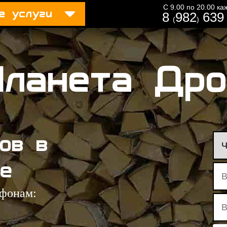
С 9.00 по 20.00 к
е услуги
8
982
639 
(
)
Планета Дро
ов в
e
ефонам: