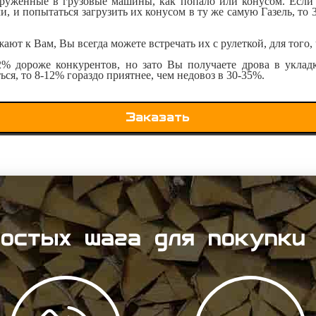
руженные в грузовые машины, как попало или конусом. Если 
, и попытаться загрузить их конусом в ту же самую Газель, то 
т к Вам, Вы всегда можете встречать их с рулеткой, для того, 
% дороже конкурентов, но зато Вы получаете дрова в укладку,
ся, то 8-12% гораздо приятнее, чем недовоз в 30-35%.
Заказать
остых шага для покупки