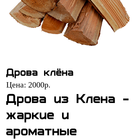
Дрова клёна
Цена:
2000
р.
Дрова из Клена -
жаркие и
ароматные